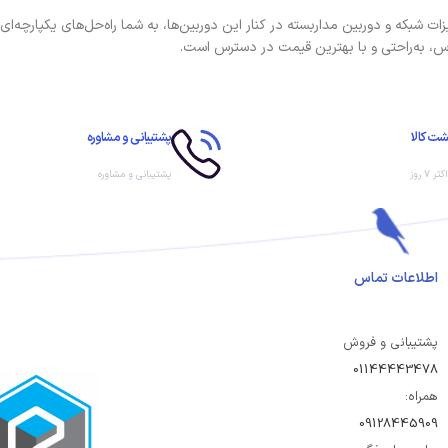
شبکه و دوربین مداربسته در کنار این دوربین‌ها، به شما راه‌حل‌های یکپارچه‌ای 
رس، به‌راحتی و با بهترین قیمت در دسترس است.
ت کالا
پشتیبانی و مشاوره
۷ روز
پشتیبانی و مشاوره
اطلاعات تماس
پشتیبانی و فروش
01144443478
همراه:
09128445909