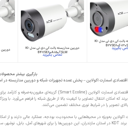
دوربین مداربسته بالت کی دی تی مدل KI-
B27SE80F-i3
دوربین مداربسته بالت کی دی تی مدل KI-
B47SE80A-i50TSLM
بارگیری بیشتر محصولات
اقتصادی اسمارت اکولاین – پخش عمده تجهیزات شبکه و دوربین مداربسته در اس
دوربین‌های شبکه اقتصادی اسمارت اکولاین (Smart Ecoline
رند که امکان انتقال تصاویر با کیفیت بالا از طریق شبکه را فراهم می‌آورد. با وی
بالای تصویر را در شرایط نوری مختلف تضمین می‌کنند.
 اکولاین به‌ویژه در محیط‌هایی با محدودیت بودجه، عملکرد عالی دارند و از امکا
، بابلسر و قائمشهر عرضه می‌کنیم.