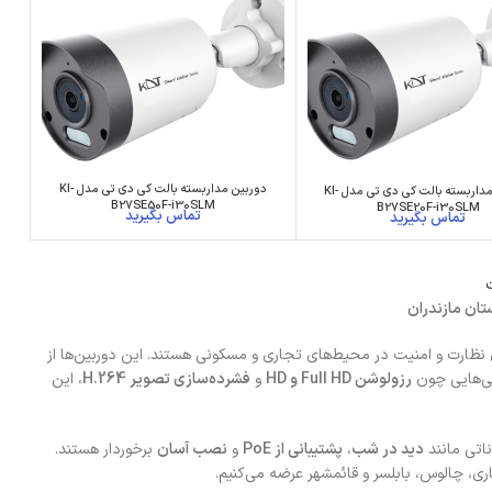
دوربین مداربسته بالت کی دی تی مدل KI-
دوربین مداربسته بالت کی دی تی مدل KI-
B27SE50F-i30SLM
B27SE20F-i30SLM
تان مازندران
) گزینه‌ای مقرون‌به‌صرفه و کارآمد برای نظارت و امنیت در محیط‌های تجاری و مسکونی هستند. این دوربین‌ها از
ژگی‌هایی چون
رزولوشن Full HD و HD
و
فشرده‌سازی تصویر H.264
، این
ناتی مانند
دید در شب
،
پشتیبانی از PoE
و
نصب آسان
برخوردار هستند.