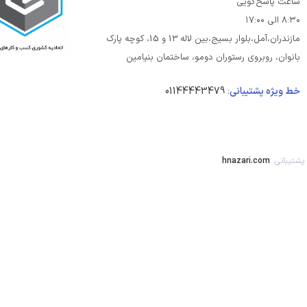
ساعت پاسخ‌گویی
۸:۳۰ الی ۱۷:۰۰
مازندران،آمل،بلوار بسیج،بین لاله 13 و 15، کوچه پارک
بانوان، روبروی رستوران دومو، ساختمان بنیامین
خط ویژه پشتیبانی
:
01144443479
پشتیبانی:
hnazari.com