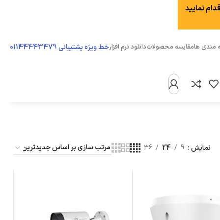
دام نمایید
01144443479
ه مندی ها
مقایسه محصولات
دانلود نرم افزار
خط ویژه پشتیبانی
همکاری با ما
دانلود کاتالوگ محصولات
نمایش
9
24
36