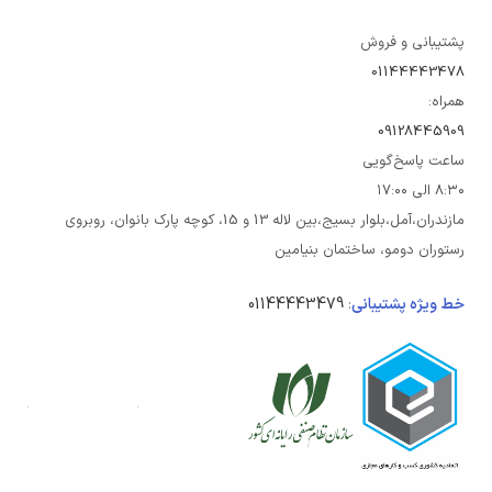
پشتیبانی و فروش
01144443478
همراه:
09128445909
ساعت پاسخ‌گویی
۸:۳۰ الی ۱۷:۰۰
مازندران،آمل،بلوار بسیج،بین لاله 13 و 15، کوچه پارک بانوان، روبروی
رستوران دومو، ساختمان بنیامین
خط ویژه پشتیبانی
:
01144443479